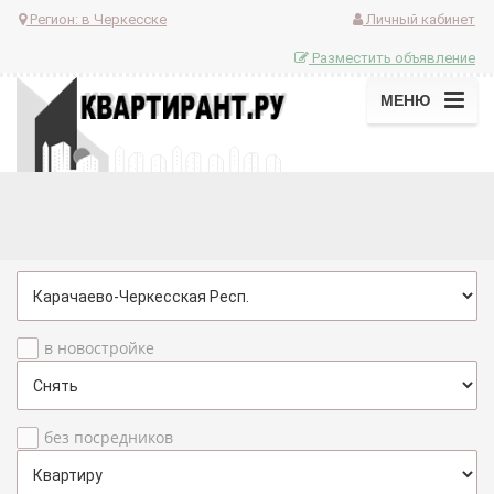
Регион:
в Черкесске
Личный кабинет
Разместить объявление
МЕНЮ
в новостройке
без посредников