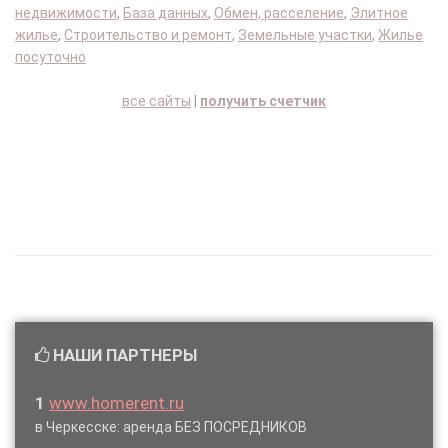
недвижимости
,
База данных
,
Обмен, расселение
,
Элитное
жилье
,
Строительство и ремонт
,
Земельные участки
,
Жилье
посуточно
все сайты
|
получить счетчик
НАШИ ПАРТНЕРЫ
1
www.homerent.ru
в Черкесске: аренда БЕЗ ПОСРЕДНИКОВ