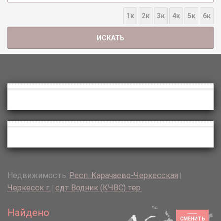
1к
2к
3к
4к
5к
6к
Недвижимость:
Респ. Карачаево-Черкесская
|
Черкесск г.
сдт Водник (КЧВС) тер.
|
Найдено
СМЕНИТЬ