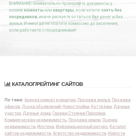
ВНИМАНИЕ! Внимательно проверяйте документы у
хозяев
комнаты
или
квартиры
, если хотите
снять без
посредников
, иначе рискуете остаться без денег и без
жилья. И никогда не платите комиссию до заселения,
если работаете с посредниками!
КАТАЛОГ/РЕЙТИНГ САЙТОВ
По теме:
Аренда комнат и квартир
,
Продажа жилья
,
Продажа
офисов
,
Доска объявлений
,
Новостройки
,
Коттеджи
,
Дачные
участки
,
Дачные дома
,
Гаражи Стоянки Парковки
,
Коммерческая недвижимость
,
Продажа земли
,
Оценка
недвижимости
,
Ипотека
,
Информационный ресурс
,
Каталог
сайтов недвижимости
,
Агентство недвижимости
,
Новости