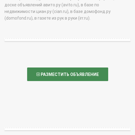
доске объявлений авито.ру (avito.ru), в базе по
недвижимости циан.ру (cian.ru), в базе домофонд.ру
(domofond.ru), в газете из рук в руки (irr.ru).
РАЗМЕСТИТЬ ОБЪЯВЛЕНИЕ