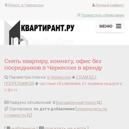
Регион:
в Черкесске
Личный кабинет
Разместить объявление
МЕНЮ
Снять квартиру, комнату, офис без
посредников в Черкесске в аренду
Параметры поиска:
в Черкесске
СДАМ БЕЗ
ПОСРЕДНИКОВ
частные объявления, от хозяина недорого
с фото
Найдено объявлений:
0
[
расширенный поиск
]
Сортировка:
по дате добавления
[
упорядочить по
стоимости
]
[
-
избранное
|
-
показать на карте
]