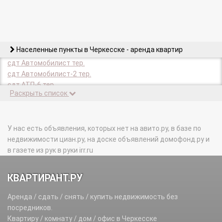
Населенные пункты в Черкесске - аренда квартир
сдт Автомобилист тер.
сдт Автомобилист-2 тер.
сдт АТП-6 тер.
Раскрыть список
сдт Березка тер.
сдт Берекет тер.
сдт Бытовик тер.
сдт Ветеран(НВА) тер.
У нас есть объявления, которых нет на авито.ру, в базе по
сдт Ветеран(р-н телевышки) тер.
недвижимости циан.ру, на доске объявлений домофонд.ру и
сдт Ветеран(южная часть города) тер.
в газете из рук в руки irr.ru
сдт Ветерок тер.
сдт Вишенка тер.
КВАРТИРАНТ.РУ
сдт Водник (КЧВС) тер.
сдт Восток(рти) тер.
Аренда / сдать / снять / купить недвижимость без
сдт Восход тер.
посредников.
сдт Голые камни тер.
Квартиру / комнату / дом / офис в Черкесске