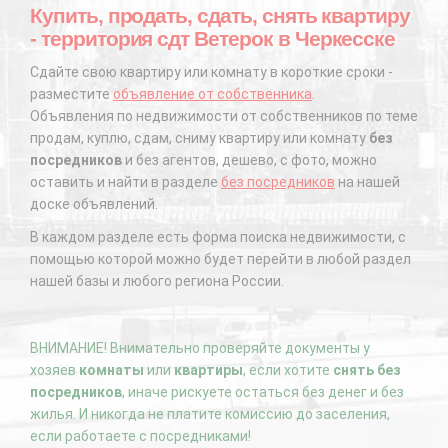
Купить, продать, сдать, снять квартиру
- территория сдт Ветерок в Черкесске
Сдайте свою квартиру или комнату в короткие сроки -
разместите
объявление от собственника
.
Объявления по недвижимости от собственников по теме
продам, куплю, сдам, сниму квартиру или комнату
без
посредников
и без агентов, дешево, с фото, можно
оставить и найти в разделе
без посредников
на нашей
доске объявлений.
В каждом разделе есть форма поиска недвижимости, с
помощью которой можно будет перейти в любой раздел
нашей базы и любого региона России.
ВНИМАНИЕ! Внимательно проверяйте документы у
хозяев
комнаты
или
квартиры
, если хотите
снять без
посредников
, иначе рискуете остаться без денег и без
жилья. И никогда не платите комиссию до заселения,
если работаете с посредниками!