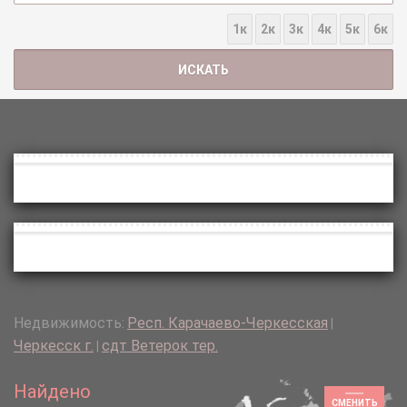
1к
2к
3к
4к
5к
6к
Недвижимость:
Респ. Карачаево-Черкесская
|
Черкесск г.
сдт Ветерок тер.
|
Найдено
СМЕНИТЬ