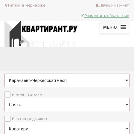
Регион:
в Черкесске
Личный кабинет
Разместить объявление
МЕНЮ
в новостройке
без посредников