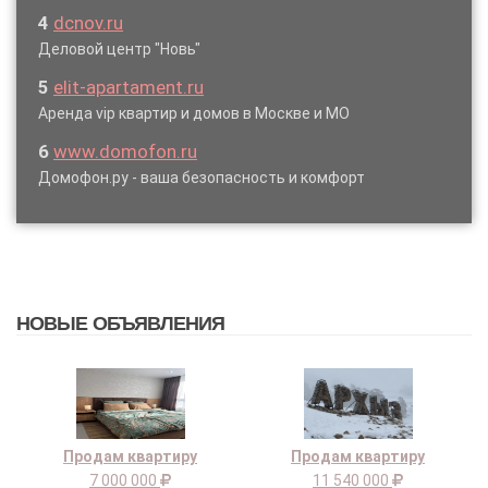
4
dcnov.ru
Деловой центр "Новь"
5
elit-apartament.ru
Аренда vip квартир и домов в Москве и МО
6
www.domofon.ru
Домофон.ру - ваша безопасность и комфорт
НОВЫЕ ОБЪЯВЛЕНИЯ
Продам квартиру
Продам квартиру
7 000 000
11 540 000