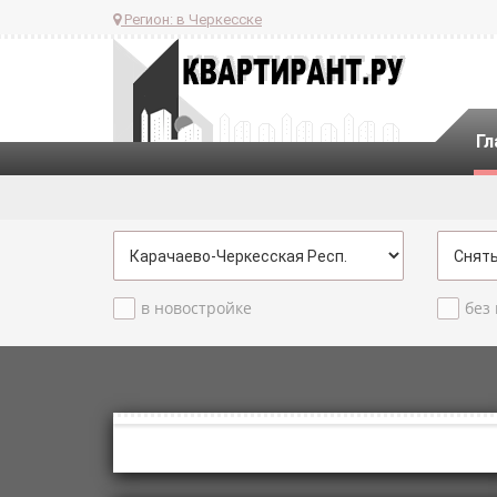
Регион:
в Черкесске
Гл
в новостройке
без