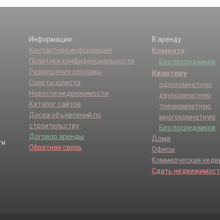
Информация:
В аренду:
Контактная информация
Комнату
Политика конфиденциальности
Без посредников
Размещение рекламы
Квартиру
Советы юриста
однокомнатную
Новости недвижимости
двухкомнатную
Каталог сайтов
трехкомнатную
Доска объявлений по
многокомнатную
строительству
Без посредников
Договор аренды
Дома
Обратная связь
Офисы
Коммерческая нед
Сдать недвижимост