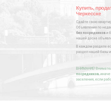
Купить, продат
Черкесске
Сдайте свою квартир
Объявления по недви
без посредников
и б
нашей доске объявл
В каждом разделе е
раздел нашей базы и
ВНИМАНИЕ! Внимател
посредников
, инач
заселения, если раб