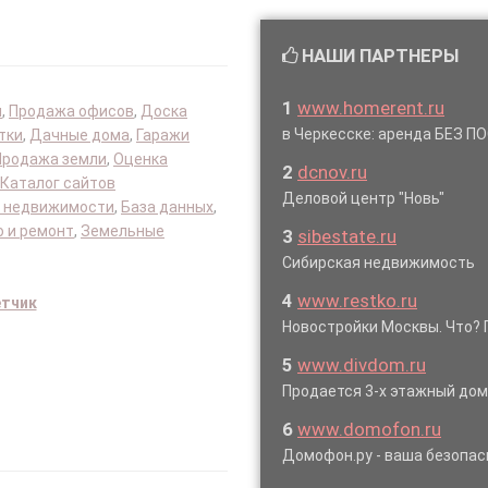
НАШИ ПАРТНЕРЫ
1
www.homerent.ru
я
,
Продажа офисов
,
Доска
в Черкесске: аренда БЕЗ 
тки
,
Дачные дома
,
Гаражи
Продажа земли
,
Оценка
2
dcnov.ru
Каталог сайтов
Деловой центр "Новь"
 недвижимости
,
База данных
,
 и ремонт
,
Земельные
3
sibestate.ru
Сибирская недвижимость
4
www.restko.ru
етчик
Новостройки Москвы. Что? 
5
www.divdom.ru
Продается 3-х этажный до
6
www.domofon.ru
Домофон.ру - ваша безопас