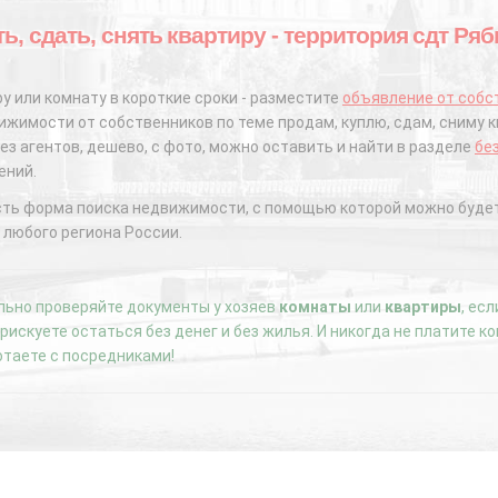
ь, сдать, снять квартиру - территория сдт Ря
у или комнату в короткие сроки - разместите
объявление от собс
жимости от собственников по теме продам, куплю, сдам, сниму к
ез агентов, дешево, с фото, можно оставить и найти в разделе
бе
ений.
сть форма поиска недвижимости, с помощью которой можно будет
 любого региона России.
ьно проверяйте документы у хозяев
комнаты
или
квартиры
, ес
е рискуете остаться без денег и без жилья. И никогда не платите 
отаете с посредниками!