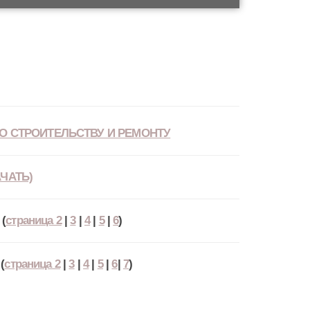
О СТРОИТЕЛЬСТВУ И РЕМОНТУ
ЧАТЬ)
(
страница 2
|
3
|
4
|
5
|
6
)
(
страница 2
|
3
|
4
|
5
|
6
|
7
)