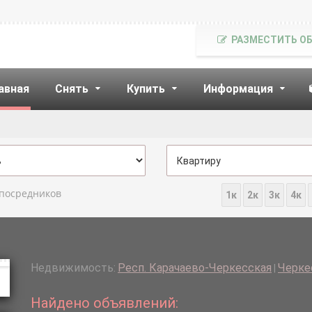
РАЗМЕСТИТЬ О
авная
Снять
Купить
Информация
 посредников
1к
2к
3к
4к
Недвижимость:
Респ. Карачаево-Черкесская
Черкес
|
Найдено объявлений: