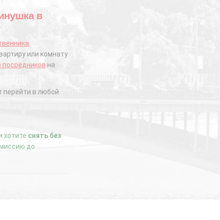
бинушка в
твенника
.
вартиру или комнату
з посредников
на
 перейти в любой
ли хотите
снять без
комиссию до