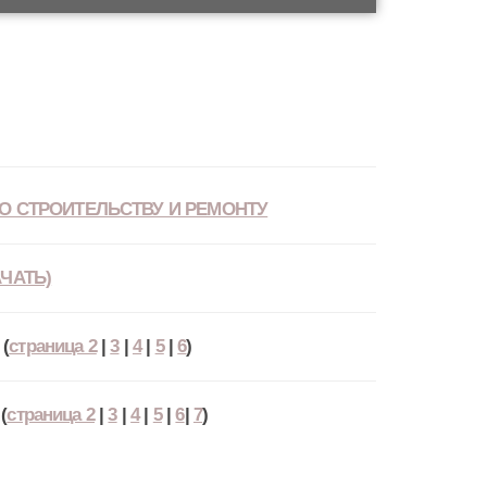
О СТРОИТЕЛЬСТВУ И РЕМОНТУ
ЧАТЬ)
(
страница 2
|
3
|
4
|
5
|
6
)
(
страница 2
|
3
|
4
|
5
|
6
|
7
)