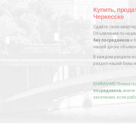
Купить, продат
Черкесске
Сдайте свою квартир
Объявления по недви
без посредников
и б
нашей доске объявл
В каждом разделе е
раздел нашей базы и
ВНИМАНИЕ! Внимател
посредников
, инач
заселения, если раб