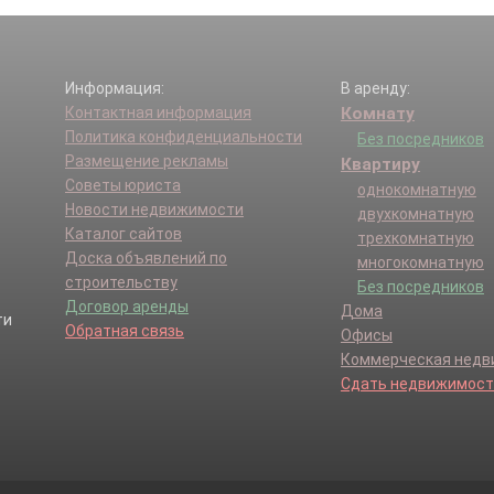
Информация:
В аренду:
Контактная информация
Комнату
Политика конфиденциальности
Без посредников
Размещение рекламы
Квартиру
Советы юриста
однокомнатную
Новости недвижимости
двухкомнатную
Каталог сайтов
трехкомнатную
Доска объявлений по
многокомнатную
строительству
Без посредников
Договор аренды
Дома
Обратная связь
Офисы
Коммерческая нед
Сдать недвижимост