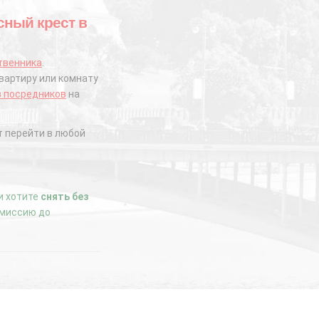
асный крест в
твенника
.
вартиру или комнату
з посредников
на
 перейти в любой
ли хотите
снять без
комиссию до