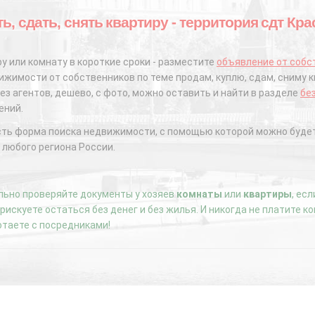
ь, сдать, снять квартиру - территория сдт Кр
у или комнату в короткие сроки - разместите
объявление от собс
жимости от собственников по теме продам, куплю, сдам, сниму к
ез агентов, дешево, с фото, можно оставить и найти в разделе
бе
ений.
сть форма поиска недвижимости, с помощью которой можно будет
 любого региона России.
ьно проверяйте документы у хозяев
комнаты
или
квартиры
, ес
е рискуете остаться без денег и без жилья. И никогда не платите 
отаете с посредниками!