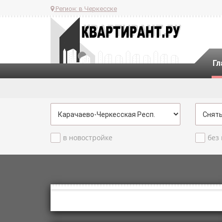
Регион:
в Черкесске
Гл
в новостройке
без