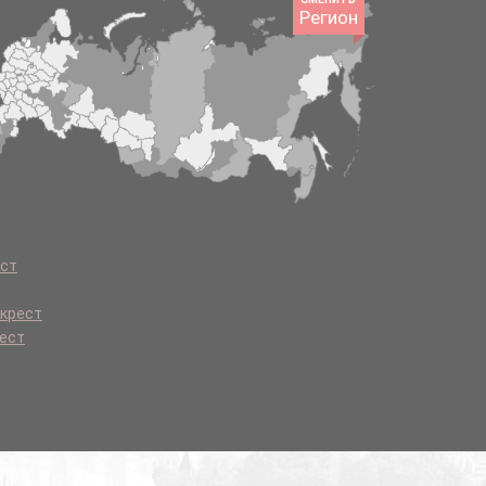
Регион
ест
 крест
рест