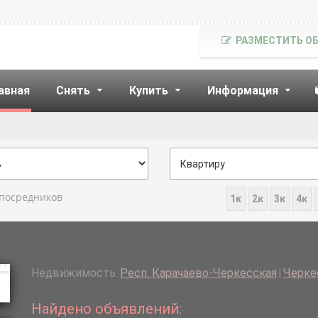
РАЗМЕСТИТЬ О
авная
Снять
Купить
Информация
 посредников
1к
2к
3к
4к
Недвижимость:
Респ. Карачаево-Черкесская
Черкес
|
Найдено объявлений: