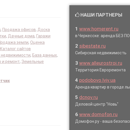
НАШИ ПАРТНЕРЫ
1
www.homerent.ru
я
,
Продажа офисов
,
Доска
в Черкесске: аренда БЕЗ 
тки
,
Дачные дома
,
Гаражи
Продажа земли
,
Оценка
2
sibestate.ru
Каталог сайтов
Сибирская недвижимость
 недвижимости
,
База данных
,
 и ремонт
,
Земельные
3
www.alleurostroi.ru
Территория Евроремонта
4
podobovo.lviv.ua
етчик
Аренда квартир в городе л
5
dcnov.ru
Деловой центр "Новь"
6
www.domofon.ru
Домофон.ру - ваша безопас